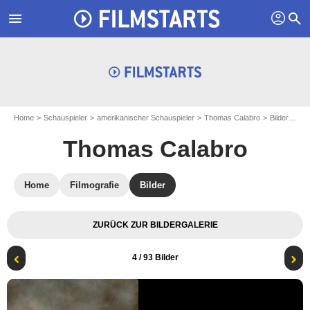
profil
menu
search
Home
Schauspieler
amerikanischer Schauspieler
Thomas Calabro
Bilder zu Thomas Calabro
Thomas Calabro
Home
Filmografie
Bilder
ZURÜCK ZUR BILDERGALERIE
4
/ 93 Bilder