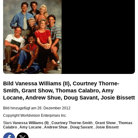
Bild Vanessa Williams (II), Courtney Thorne-
Smith, Grant Show, Thomas Calabro, Amy
Locane, Andrew Shue, Doug Savant, Josie Bissett
Bild hinzugefügt am 26. Dezember 2012
Copyright Worldvision Enterprises Inc.
Stars
Vanessa Williams (II)
,
Courtney Thorne-Smith
,
Grant Show
,
Thomas
Calabro
,
Amy Locane
,
Andrew Shue
,
Doug Savant
,
Josie Bissett