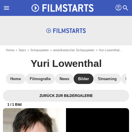
profil
menu
search
Home
Stars
Schauspieler
amerikanischer Schauspieler
Yuri Lowenthal
Kinop
Yuri Lowenthal
Home
Filmografie
News
Bilder
Streaming
DV
ZURÜCK ZUR BILDERGALERIE
1
/ 1 Bild