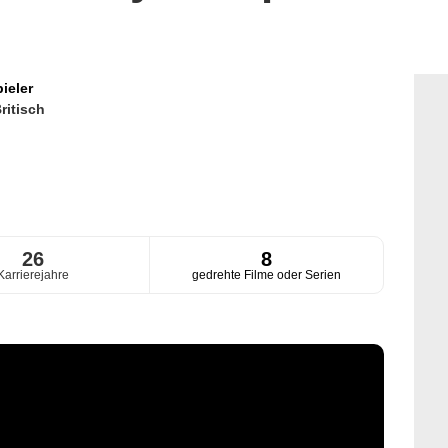
ieler
ritisch
26
8
Karrierejahre
gedrehte Filme oder Serien