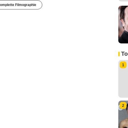
omplette Filmographie
To
1
2