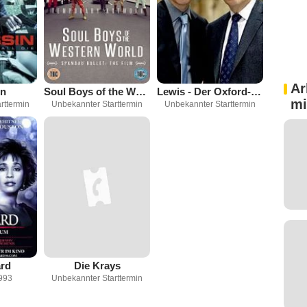
Ar
in
Soul Boys of the Western World
Lewis - Der Oxford-Krimi
mi
rttermin
Unbekannter Starttermin
Unbekannter Starttermin
rd
Die Krays
993
Unbekannter Starttermin