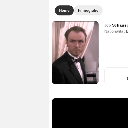
Home
Filmografie
Job
Schausp
Nationalität
B