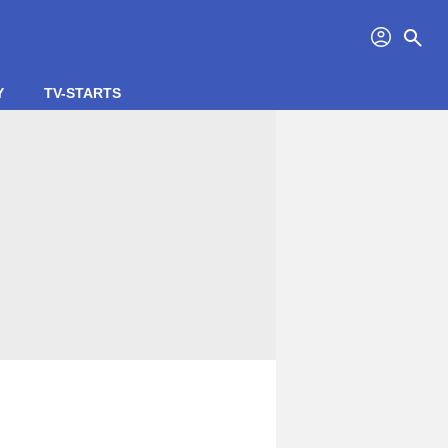
profil
search
Y
TV-STARTS