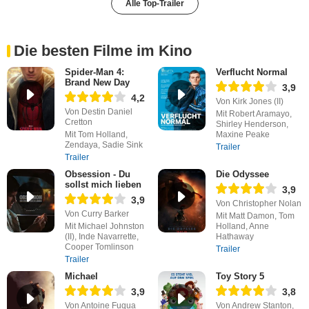
Alle Top-Trailer
Die besten Filme im Kino
Spider-Man 4:
Verflucht Normal
Brand New Day
3,9
4,2
Von Kirk Jones (II)
Von Destin Daniel
Mit Robert Aramayo,
Cretton
Shirley Henderson,
Mit Tom Holland,
Maxine Peake
Zendaya, Sadie Sink
Trailer
Trailer
Obsession - Du
Die Odyssee
sollst mich lieben
3,9
3,9
Von Christopher Nolan
Von Curry Barker
Mit Matt Damon, Tom
Mit Michael Johnston
Holland, Anne
(II), Inde Navarrette,
Hathaway
Cooper Tomlinson
Trailer
Trailer
Michael
Toy Story 5
3,9
3,8
Von Antoine Fuqua
Von Andrew Stanton,