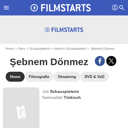
profil
menu
search
Home
Stars
Schauspielerin
türkisch Schauspielerin
Şebnem Dönmez
Şebnem Dönmez
Home
Filmografie
Streaming
DVD & VoD
Job
Schauspielerin
Nationalität
Türkisch