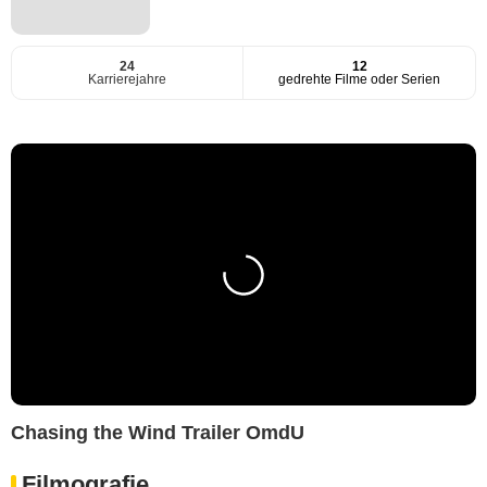
24
12
Karrierejahre
gedrehte Filme oder Serien
Chasing the Wind Trailer OmdU
Filmografie