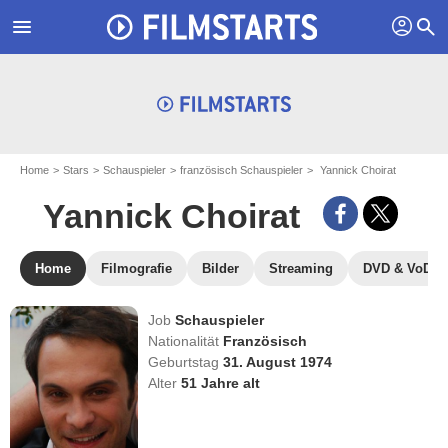
profil
menu
search
Home
Stars
Schauspieler
französisch Schauspieler
Yannick Choirat
Yannick Choirat
Home
Filmografie
Bilder
Streaming
DVD & VoD
Job
Schauspieler
Nationalität
Französisch
Geburtstag
31. August 1974
Alter
51
Jahre alt