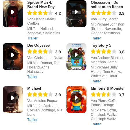
Spider-Man 4:
Obsession - Du
Brand New Day
sollst mich lieben
4,2
3,9
Von Destin Daniel
Von Curry Barker
Cretton
Mit Michael Johnston
Mit Tom Holland,
(II), Inde Navarrette,
Zendaya, Sadie Sink
Cooper Tomlinson
Trailer
Trailer
Die Odyssee
Toy Story 5
3,9
3,8
Von Christopher Nolan
Von Andrew Stanton,
McKenna Harris
Mit Matt Damon, Tom
Holland, Anne
Mit Michael Bully
Hathaway
Herbig, Tom Hanks,
Walter von Hauff
Trailer
Trailer
Michael
Minions & Monster
3,9
3,7
Von Antoine Fuqua
Von Pierre Coffin,
Patrick Delage
Mit Jaafar Jackson,
Colman Domingo, Nia
Mit Pierre Coffin,
Long
Christoph Waltz,
Christoph Waltz
Trailer
Trailer