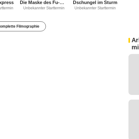
xpress
Die Maske des Fu-Manchu
Dschungel im Sturm
rttermin
Unbekannter Starttermin
Unbekannter Starttermin
omplette Filmographie
Ar
mi