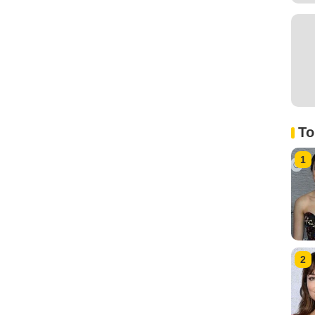
To
1
2