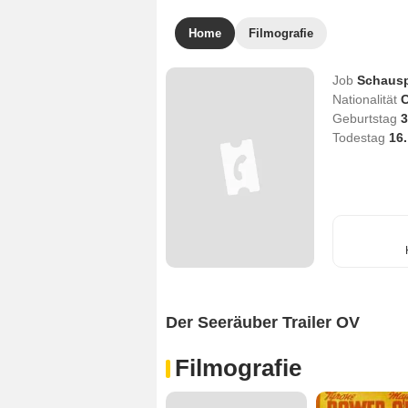
Home
Filmografie
Job
Schausp
Nationalität
C
Geburtstag
3
Todestag
16.
Der Seeräuber Trailer OV
Filmografie