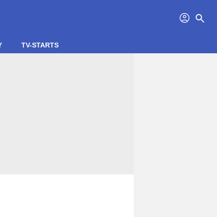
profil
search
Y
TV-STARTS