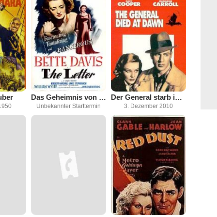
uber
Das Geheimnis von Malampur
Der General starb im Morgengrauen
1950
Unbekannter Starttermin
3. Dezember 2010