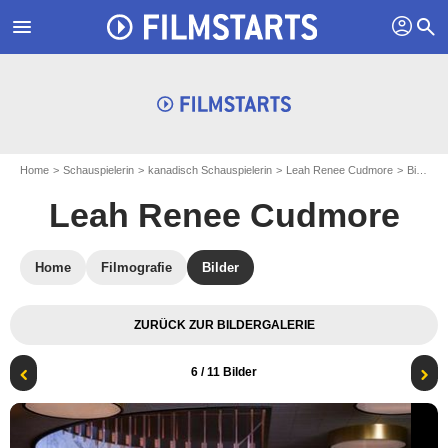
profil
menu
search
Home
Schauspielerin
kanadisch Schauspielerin
Leah Renee Cudmore
Bilder zu Leah Renee Cudmore
Leah Renee Cudmore
Home
Filmografie
Bilder
ZURÜCK ZUR BILDERGALERIE
6
/ 11 Bilder