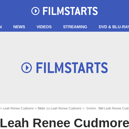
N
NEWS
VIDEOS
STREAMING
DVD & BLU-RA
Leah Renee Cudmore
Bilder zu Leah Renee Cudmore
Grimm : Bild Leah Renee Cud
Leah Renee Cudmor