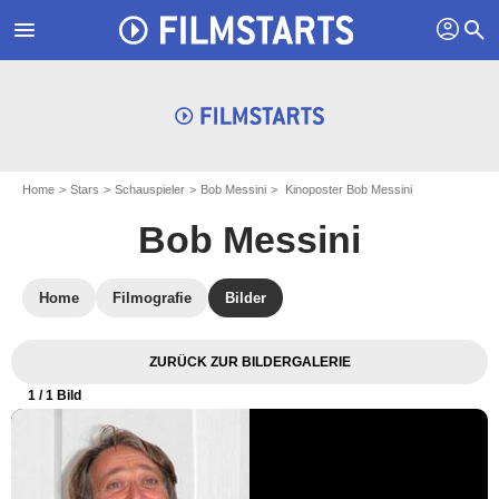
profil
menu
search
Home
Stars
Schauspieler
Bob Messini
Kinoposter Bob Messini
Bob Messini
Home
Filmografie
Bilder
ZURÜCK ZUR BILDERGALERIE
1
/ 1 Bild