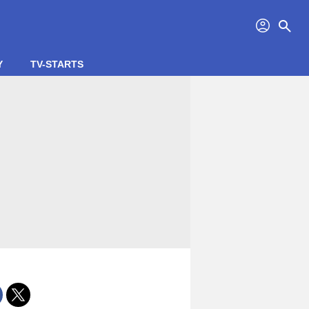
profil
search
Y
TV-STARTS