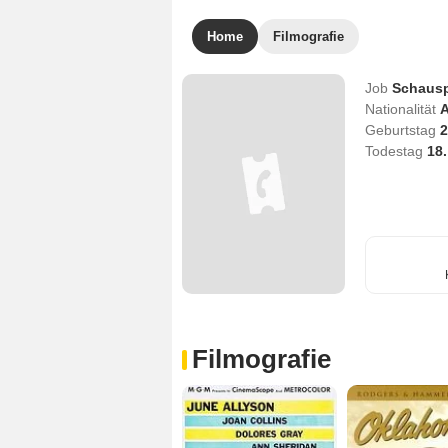
Home
Filmografie
Job
Schausp
Nationalität
A
Geburtstag
2
Todestag
18
Filmografie