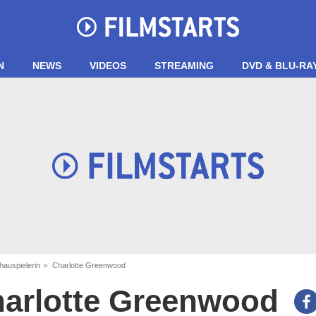
N
NEWS
VIDEOS
STREAMING
DVD & BLU-RA
hauspielerin
Charlotte Greenwood
arlotte Greenwood