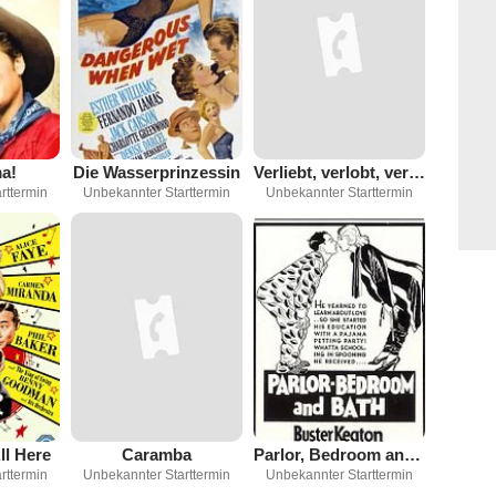
a!
Die Wasserprinzessin
Verliebt, verlobt, verheiratet
rttermin
Unbekannter Starttermin
Unbekannter Starttermin
ll Here
Caramba
Parlor, Bedroom and Bath
rttermin
Unbekannter Starttermin
Unbekannter Starttermin