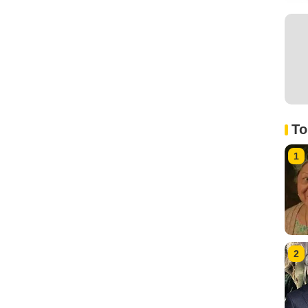
To
1
2