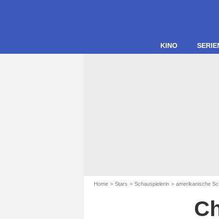
KINO
SERIE
Home
Stars
Schauspielerin
amerikanische Sc
Ch