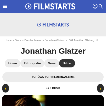
profil
menu
search
Home
Stars
Drehbuchautor
Jonathan Glatzer
Bild Jonathan Glatzer, Hilary Duff
Jonathan Glatzer
Home
Filmografie
News
Bilder
ZURÜCK ZUR BILDERGALERIE
3
/ 6 Bilder