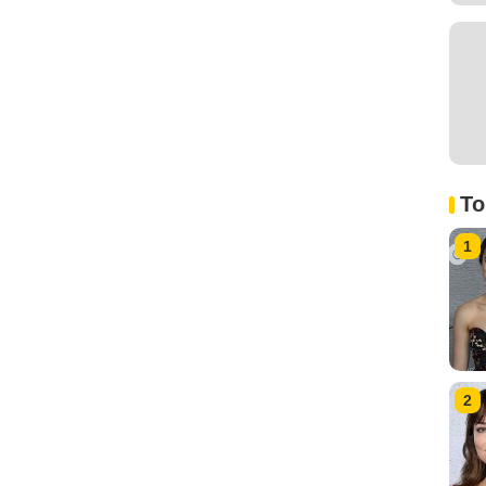
To
1
2