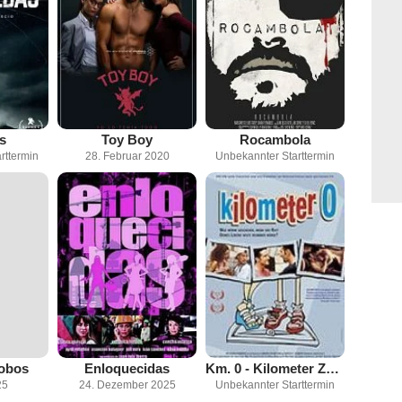
s
Toy Boy
Rocambola
rttermin
28. Februar 2020
Unbekannter Starttermin
Lobos
Enloquecidas
Km. 0 - Kilometer Zero
25
24. Dezember 2025
Unbekannter Starttermin