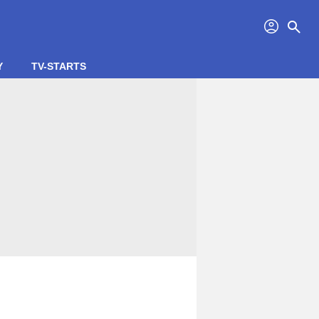
profil
search
Y
TV-STARTS