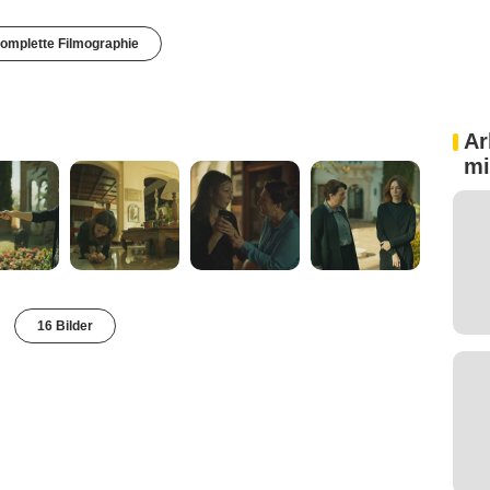
omplette Filmographie
Ar
mi
16 Bilder