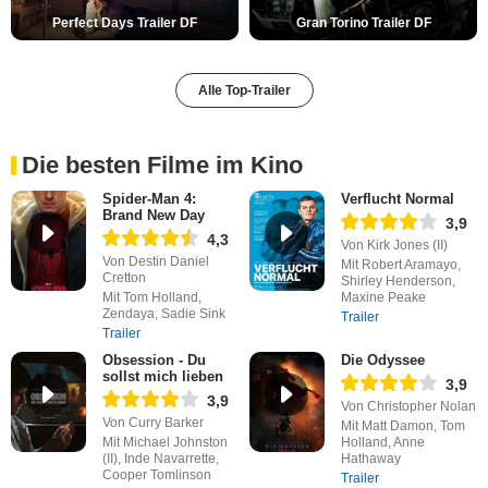
Perfect Days Trailer DF
Gran Torino Trailer DF
Alle Top-Trailer
Die besten Filme im Kino
Spider-Man 4:
Verflucht Normal
Brand New Day
3,9
4,3
Von Kirk Jones (II)
Von Destin Daniel
Mit Robert Aramayo,
Cretton
Shirley Henderson,
Mit Tom Holland,
Maxine Peake
Zendaya, Sadie Sink
Trailer
Trailer
Obsession - Du
Die Odyssee
sollst mich lieben
3,9
3,9
Von Christopher Nolan
Von Curry Barker
Mit Matt Damon, Tom
Mit Michael Johnston
Holland, Anne
(II), Inde Navarrette,
Hathaway
Cooper Tomlinson
Trailer