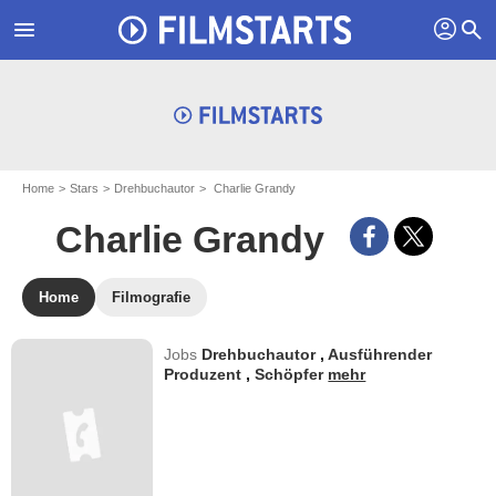
profil
menu
search
Home
Stars
Drehbuchautor
Charlie Grandy
Charlie Grandy
Home
Filmografie
Jobs
Drehbuchautor
,
Ausführender
Produzent
,
Schöpfer
mehr