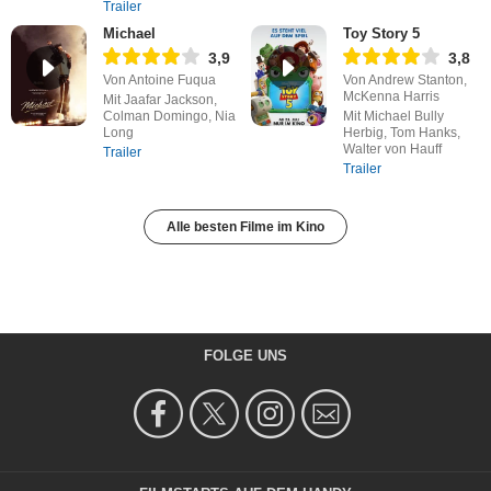
Trailer
Michael
Toy Story 5
3,9
3,8
Von Antoine Fuqua
Von Andrew Stanton,
McKenna Harris
Mit Jaafar Jackson,
Colman Domingo, Nia
Mit Michael Bully
Long
Herbig, Tom Hanks,
Walter von Hauff
Trailer
Trailer
Alle besten Filme im Kino
FOLGE UNS