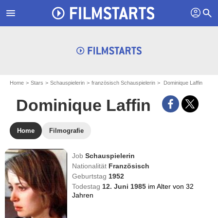
profil
menu
search
Home
Stars
Schauspielerin
französisch Schauspielerin
Dominique Laffin
Dominique Laffin
Home
Filmografie
Job
Schauspielerin
Nationalität
Französisch
Geburtstag
1952
Todestag
12. Juni 1985
im Alter von 32
Jahren