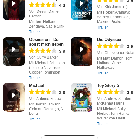
3,9
4,3
Von Kirk Jones (II)
Von Destin Daniel
Mit Robert Aramayo,
Cretton
Shirley Henderson,
Mit Tom Holland,
Maxine Peake
Zendaya, Sadie Sink
Trailer
Trailer
Obsession - Du
Die Odyssee
sollst mich lieben
3,9
3,9
Von Christopher Nolan
Von Curry Barker
Mit Matt Damon, Tom
Mit Michael Johnston
Holland, Anne
(II), Inde Navarrette,
Hathaway
Cooper Tomlinson
Trailer
Trailer
Michael
Toy Story 5
3,9
3,8
Von Antoine Fuqua
Von Andrew Stanton,
McKenna Harris
Mit Jaafar Jackson,
Colman Domingo, Nia
Mit Michael Bully
Long
Herbig, Tom Hanks,
Walter von Hauff
Trailer
Trailer