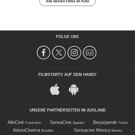
Alle besten Filme im Kino
FOLGE UNS
FILMSTARTS AUF DEM HANDY
UNSERE PARTNERSEITEN IM AUSLAND
AlloCiné
SensaCine
Beyazperde
Frankreich
Spanien
Türkei
AdoroCinema
Sensacine México
Brasilien
Mexiko