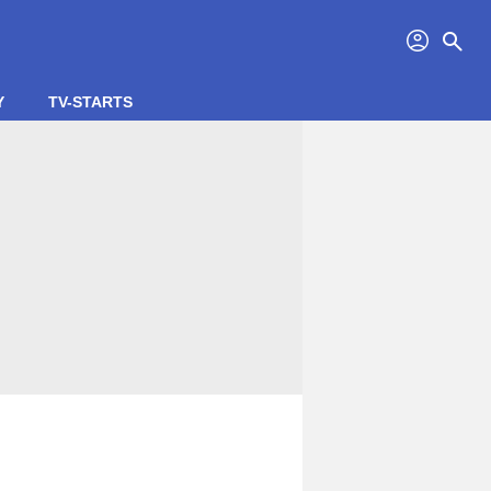
profil
search
Y
TV-STARTS