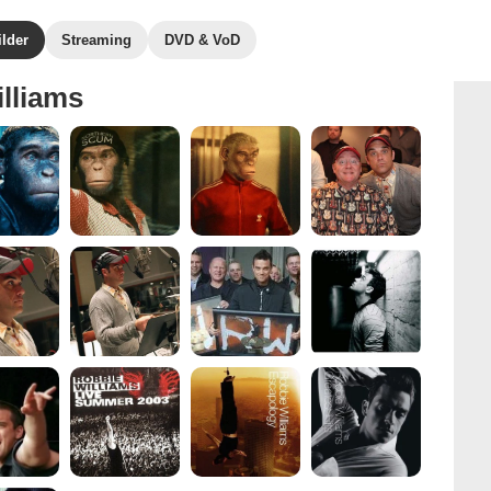
ilder
Streaming
DVD & VoD
lliams