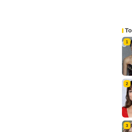
To
1
2
3