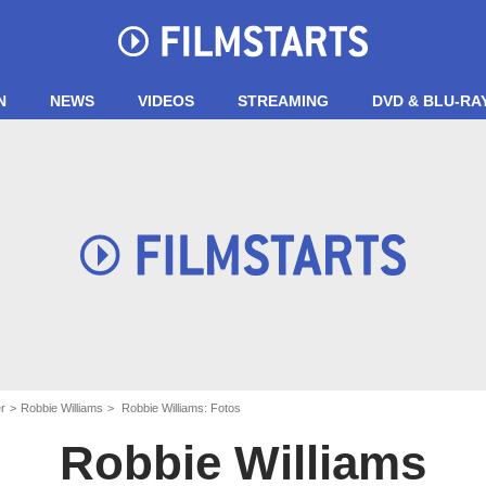
N
NEWS
VIDEOS
STREAMING
DVD & BLU-RA
er
Robbie Williams
Robbie Williams: Fotos
Robbie Williams