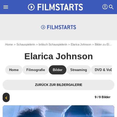
profil
menu
search
Home
Schauspielerin
britisch Schauspielerin
Elarica Johnson
Bilder zu Elarica Johnson
Elarica Johnson
Home
Filmografie
Bilder
Streaming
DVD & VoD
ZURÜCK ZUR BILDERGALERIE
9
/ 9 Bilder