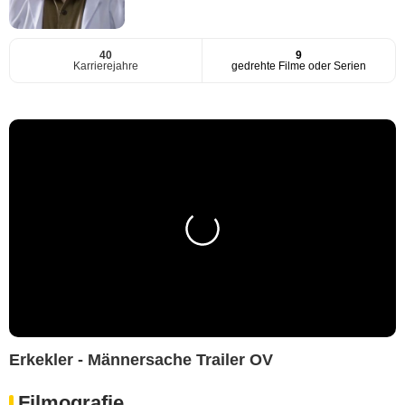
40
9
Karrierejahre
gedrehte Filme oder Serien
Erkekler - Männersache Trailer OV
Filmografie