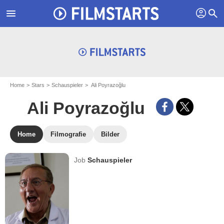
profil
menu
search
Home
Stars
Schauspieler
Ali Poyrazoğlu
Ali Poyrazoğlu
Home
Filmografie
Bilder
Job
Schauspieler