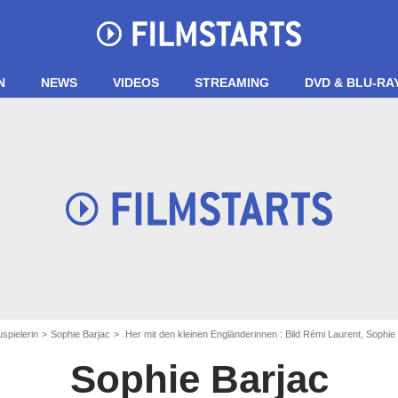
N
NEWS
VIDEOS
STREAMING
DVD & BLU-RA
spielerin
Sophie Barjac
Her mit den kleinen Engländerinnen : Bild Rémi Laurent, Sophie
Sophie Barjac