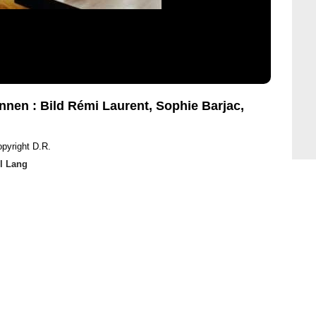
nnen : Bild Rémi Laurent, Sophie Barjac,
pyright D.R.
l Lang