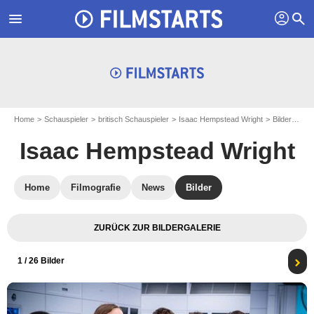
profil
menu
search
Home
Schauspieler
britisch Schauspieler
Isaac Hempstead Wright
Bilder zu Isaac Hempstead Wright
Isaac Hempstead Wright
Home
Filmografie
News
Bilder
ZURÜCK ZUR BILDERGALERIE
1
/ 26 Bilder