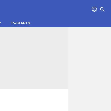
profil
search
Y
TV-STARTS