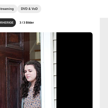
Streaming
DVD & VoD
RHERIGE
3
/ 3 Bilder