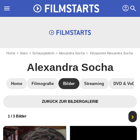
profil
menu
search
Home
Stars
Schauspielerin
Alexandra Socha
Kinoposter Alexandra Socha
Alexandra Socha
Home
Filmografie
Bilder
Streaming
DVD & VoD
ZURÜCK ZUR BILDERGALERIE
1
/ 3 Bilder