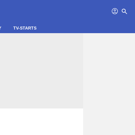
profil
search
Y
TV-STARTS