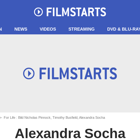
N
NEWS
VIDEOS
STREAMING
DVD & BLU-RA
For Life : Bild Nicholas Pinnock, Timothy Busfield, Alexandra Socha
Alexandra Socha