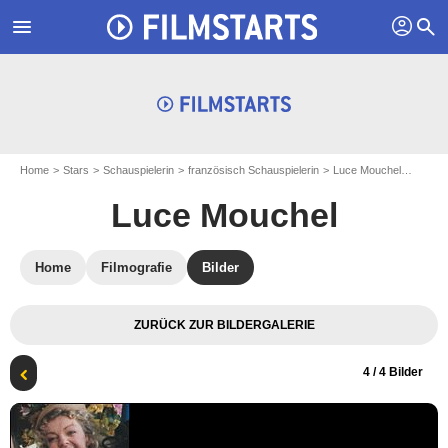
profil
menu
search
Home
Stars
Schauspielerin
französisch Schauspielerin
Luce Mouchel
Kinopo
Luce Mouchel
Home
Filmografie
Bilder
ZURÜCK ZUR BILDERGALERIE
4
/ 4 Bilder