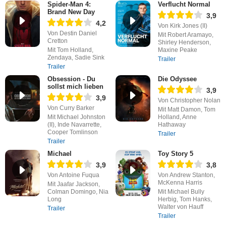
Spider-Man 4:
Verflucht Normal
Brand New Day
3,9
4,2
Von Kirk Jones (II)
Von Destin Daniel
Mit Robert Aramayo,
Cretton
Shirley Henderson,
Mit Tom Holland,
Maxine Peake
Zendaya, Sadie Sink
Trailer
Trailer
Obsession - Du
Die Odyssee
sollst mich lieben
3,9
3,9
Von Christopher Nolan
Von Curry Barker
Mit Matt Damon, Tom
Mit Michael Johnston
Holland, Anne
(II), Inde Navarrette,
Hathaway
Cooper Tomlinson
Trailer
Trailer
Michael
Toy Story 5
3,9
3,8
Von Antoine Fuqua
Von Andrew Stanton,
McKenna Harris
Mit Jaafar Jackson,
Colman Domingo, Nia
Mit Michael Bully
Long
Herbig, Tom Hanks,
Walter von Hauff
Trailer
Trailer