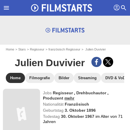
profil
menu
search
Home
Stars
Regisseur
französisch Regisseur
Julien Duvivier
Julien Duvivier
Home
Filmografie
Bilder
Streaming
DVD & VoD
Jobs
Regisseur
,
Drehbuchautor
,
Produzent
mehr
Nationalität
Französisch
Geburtstag
3. Oktober 1896
Todestag
30. Oktober 1967
im Alter von 71
Jahren