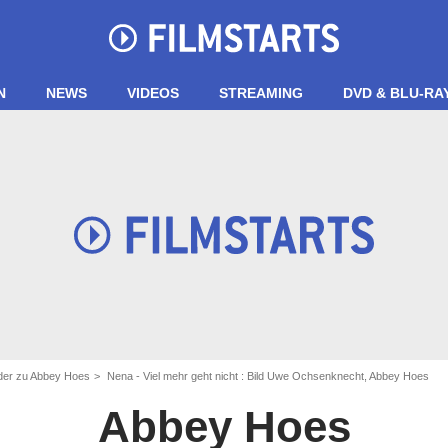
N
NEWS
VIDEOS
STREAMING
DVD & BLU-RA
lder zu Abbey Hoes
Nena - Viel mehr geht nicht : Bild Uwe Ochsenknecht, Abbey Hoes
Abbey Hoes