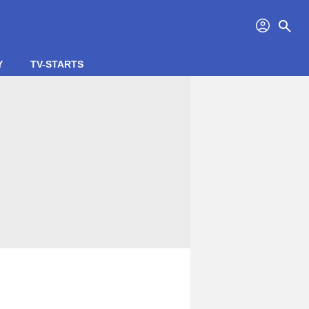
profil
search
Y
TV-STARTS