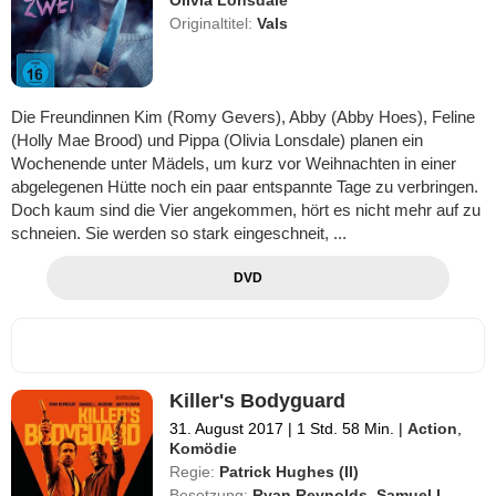
Originaltitel:
Vals
Die Freundinnen Kim (Romy Gevers), Abby (Abby Hoes), Feline
(Holly Mae Brood) und Pippa (Olivia Lonsdale) planen ein
Wochenende unter Mädels, um kurz vor Weihnachten in einer
abgelegenen Hütte noch ein paar entspannte Tage zu verbringen.
Doch kaum sind die Vier angekommen, hört es nicht mehr auf zu
schneien. Sie werden so stark eingeschneit, ...
DVD
Killer's Bodyguard
31. August 2017
|
1 Std. 58 Min.
|
Action
,
Komödie
Regie:
Patrick Hughes (II)
Besetzung:
Ryan Reynolds
,
Samuel L.