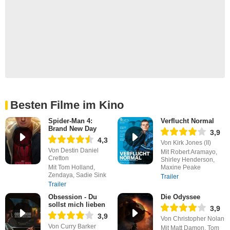
Besten Filme im Kino
Spider-Man 4:
Verflucht Normal
Brand New Day
3,9
4,3
Von Kirk Jones (II)
Von Destin Daniel
Mit Robert Aramayo,
Cretton
Shirley Henderson,
Mit Tom Holland,
Maxine Peake
Zendaya, Sadie Sink
Trailer
Trailer
Obsession - Du
Die Odyssee
sollst mich lieben
3,9
3,9
Von Christopher Nolan
Von Curry Barker
Mit Matt Damon, Tom