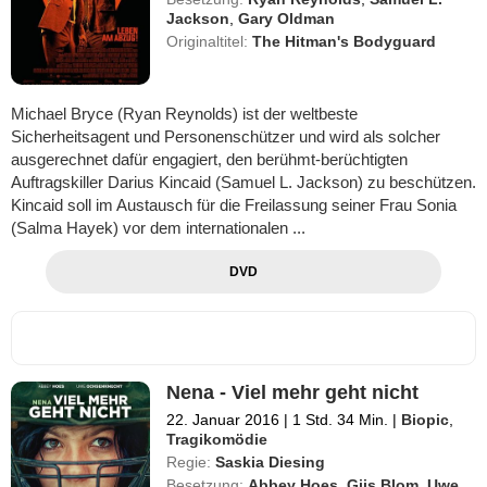
Jackson
,
Gary Oldman
Originaltitel:
The Hitman's Bodyguard
Michael Bryce (Ryan Reynolds) ist der weltbeste
Sicherheitsagent und Personenschützer und wird als solcher
ausgerechnet dafür engagiert, den berühmt-berüchtigten
Auftragskiller Darius Kincaid (Samuel L. Jackson) zu beschützen.
Kincaid soll im Austausch für die Freilassung seiner Frau Sonia
(Salma Hayek) vor dem internationalen ...
DVD
Nena - Viel mehr geht nicht
22. Januar 2016
|
1 Std. 34 Min.
|
Biopic
,
Tragikomödie
Regie:
Saskia Diesing
Besetzung:
Abbey Hoes
,
Gijs Blom
,
Uwe