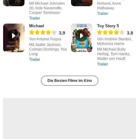
Mit Michael Johnston
Holland, Anne
(II), Inde Navarrette,
Hathaway
Cooper Tomlinson
Trailer
Trailer
Michael
Toy Story 5
3,9
3,8
Von Antoine Fuqua
Von Andrew Stanton,
McKenna Harris
Mit Jaafar Jackson,
Colman Domingo, Nia
Mit Michael Bully
Long
Herbig, Tom Hanks,
Walter von Hauff
Trailer
Trailer
Die Besten Filme im Kino