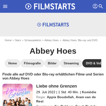
profil
menu
search
Home
Stars
Schauspielerin
Abbey Hoes
Abbey Hoes: Blu-ray und DVD
Abbey Hoes
Home
Filmografie
Bilder
Streaming
DVD & VoD
Finde alle auf DVD oder Blu-ray erhältlichen Filme und Serien
von Abbey Hoes
Liebe ohne Grenzen
29. Juli 2022
|
1 Std. 40 Min.
|
Komödie
Regie:
Appie Boudellah
,
Aram van de
Rest