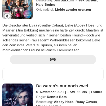
Besetzung:
Jim Bakkum
,
Freek Bartels
,
Hajo Bruins
Originaltitel:
Liefde zonder grenzen
Die Geschwister Eva (Yolanthe Cabau), Lieke (Abbey Hoes) und
Maarten (Jim Bakkum) machen eine harte Zeit durch: Maarten ist
verheiratet und verliebt sich in seinen besten Freund – doch wie
soll er das seiner Frau sagen? Währenddessen bekommt Lieke
den Zorn ihres Vaters zu spüren, als ihren neuen
marokkanischen Freund bei einem Familienessen ...
DVD
Da waren's nur noch zwei
5. November 2021
|
1 Std. 36 Min.
|
Thriller
Regie:
Dennis Bots
Besetzung:
Abbey Hoes
,
Romy Gevers
,
Olivia Lonsdale