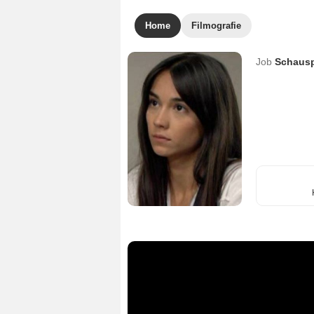
Home
Filmografie
Job
Schausp