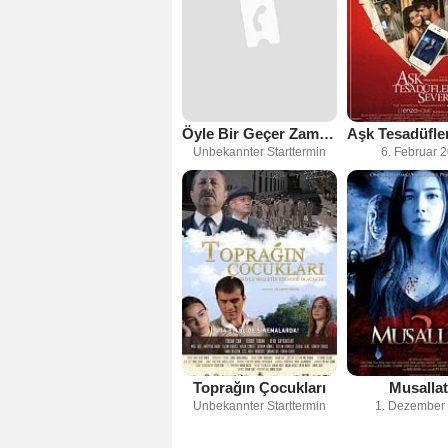
Öyle Bir Geçer Zaman ki
Unbekannter Starttermin
6. Februar 
Toprağın Çocukları
Musallat
Unbekannter Starttermin
1. Dezember