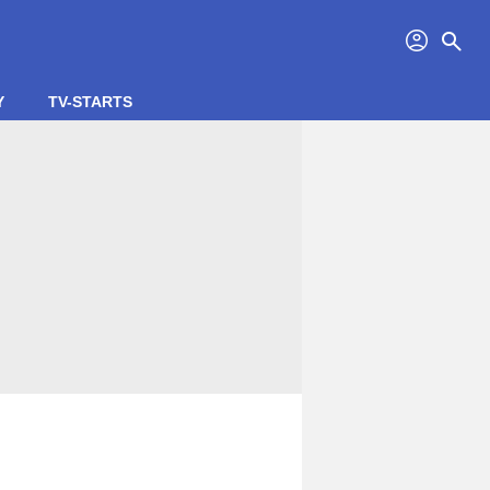
profil
search
Y
TV-STARTS