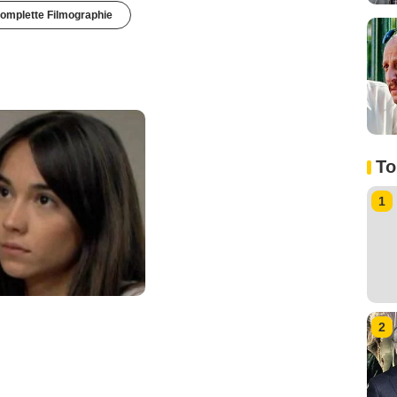
omplette Filmographie
To
1
2