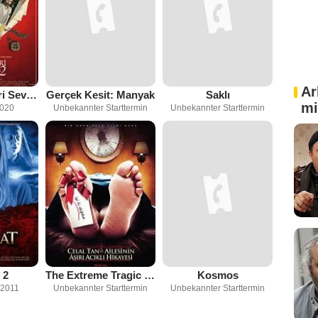
Ar
Aşk Tesadüfleri Sever 2
Gerçek Kesit: Manyak
Saklı
mi
2020
Unbekannter Starttermin
Unbekannter Starttermin
 2
The Extreme Tragic Story Of Celal Tan And His Family
Kosmos
 2011
Unbekannter Starttermin
Unbekannter Starttermin