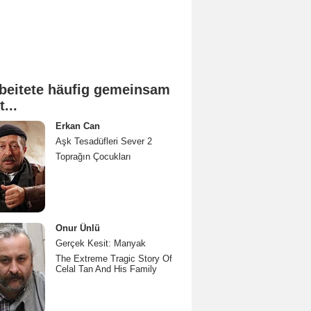
beitete häufig gemeinsam
t...
Erkan Can
Aşk Tesadüfleri Sever 2
Toprağın Çocukları
Onur Ünlü
Gerçek Kesit: Manyak
The Extreme Tragic Story Of
Celal Tan And His Family