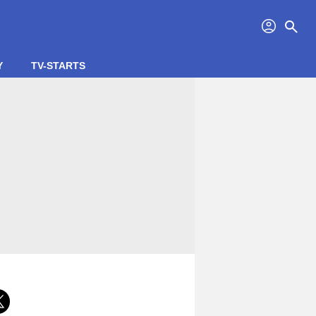
profil
search
Y
TV-STARTS