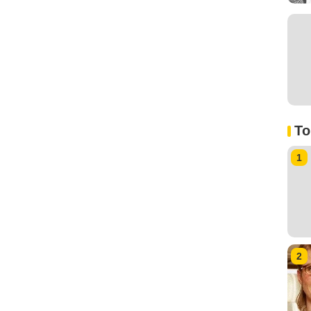
To
1
2