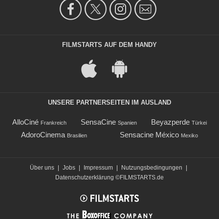
FILMSTARTS AUF DEM HANDY
UNSERE PARTNERSEITEN IM AUSLAND
AlloCiné
SensaCine
Beyazperde
Frankreich
Spanien
Türkei
AdoroCinema
Sensacine México
Brasilien
Mexiko
Über uns
|
Jobs
|
Impressum
|
Nutzungsbedingungen
|
Datenschutzerklärung
©FILMSTARTS.de