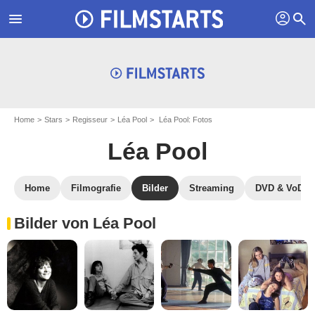
profil
menu
search
Home
Stars
Regisseur
Léa Pool
Léa Pool: Fotos
Léa Pool
Home
Filmografie
Bilder
Streaming
DVD & VoD
Bilder von Léa Pool