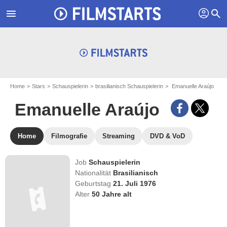
profil
menu
search
Home
Stars
Schauspielerin
brasilianisch Schauspielerin
Emanuelle Araújo
Emanuelle Araújo
Home
Filmografie
Streaming
DVD & VoD
Job
Schauspielerin
Nationalität
Brasilianisch
Geburtstag
21. Juli 1976
Alter
50
Jahre alt