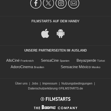
FILMSTARTS AUF DEM HANDY
UNSERE PARTNERSEITEN IM AUSLAND
AlloCiné
SensaCine
Beyazperde
Frankreich
Spanien
Türkei
AdoroCinema
Sensacine México
Brasilien
Mexiko
Über uns
|
Jobs
|
Impressum
|
Nutzungsbedingungen
|
Datenschutzerklärung
©FILMSTARTS.de