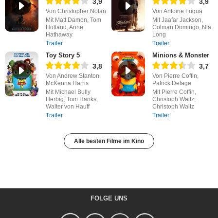
3,9
3,9
Von Christopher Nolan
Von Antoine Fuqua
Mit Matt Damon, Tom
Mit Jaafar Jackson,
Holland, Anne
Colman Domingo, Nia
Hathaway
Long
Trailer
Trailer
Toy Story 5
Minions & Monster
3,8
3,7
Von Andrew Stanton,
Von Pierre Coffin,
McKenna Harris
Patrick Delage
Mit Michael Bully
Mit Pierre Coffin,
Herbig, Tom Hanks,
Christoph Waltz,
Walter von Hauff
Christoph Waltz
Trailer
Trailer
Alle besten Filme im Kino
FOLGE UNS