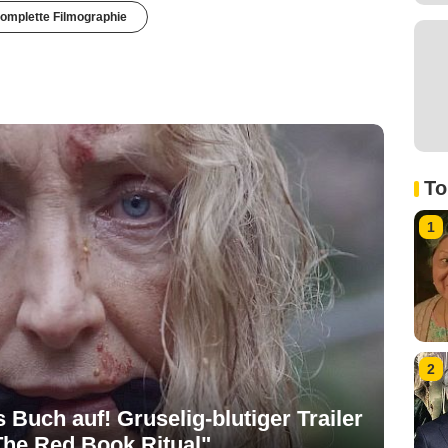
omplette Filmographie
To
1
2
 Buch auf! Gruselig-blutiger Trailer
The Red Book Ritual"