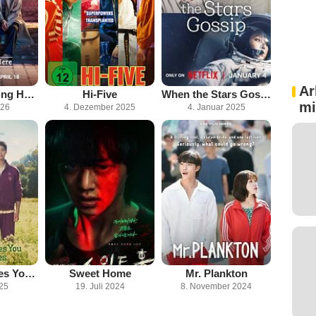
Ar
We Are All Trying Here
Hi-Five
When the Stars Gossip
mi
026
4. Dezember 2025
4. Januar 2025
When Life Gives You Tangerines
Sweet Home
Mr. Plankton
025
19. Juli 2024
8. November 2024