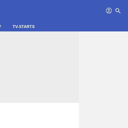
profil
search
Y
TV-STARTS