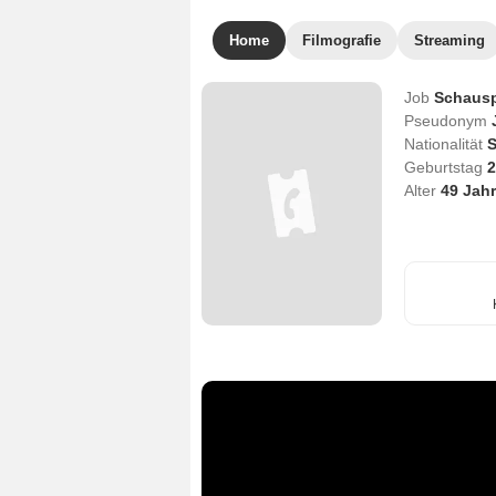
Home
Filmografie
Streaming
Job
Schausp
Pseudonym
Nationalität
S
Geburtstag
2
Alter
49
Jahr