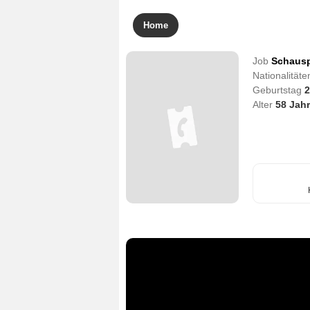
Home
Job
Schausp
Nationalität
Geburtstag
2
Alter
58
Jahr