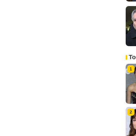
To
1
2