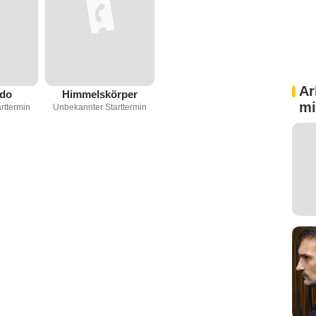
Ar
udo
Himmelskörper
mi
rttermin
Unbekannter Starttermin