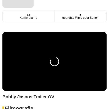
13
5
Karrierejahre
gedrehte Filme oder Serien
Bobby Jasoos Trailer OV
Filmografie