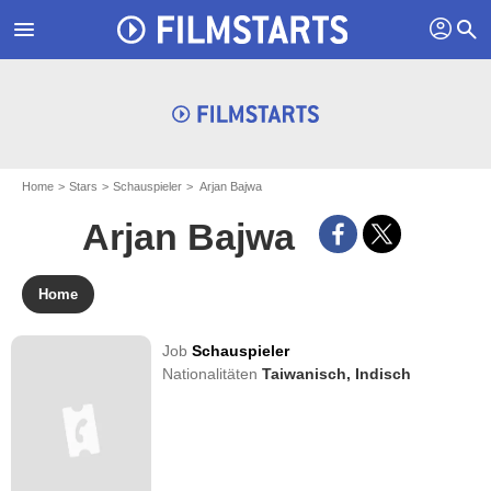
profil
menu
search
Home
Stars
Schauspieler
Arjan Bajwa
Arjan Bajwa
Home
Job
Schauspieler
Nationalitäten
Taiwanisch,
Indisch