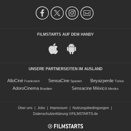
FILMSTARTS AUF DEM HANDY
UNSERE PARTNERSEITEN IM AUSLAND
AlloCiné
SensaCine
Beyazperde
Frankreich
Spanien
Türkei
AdoroCinema
Sensacine México
Brasilien
Mexiko
Über uns
|
Jobs
|
Impressum
|
Nutzungsbedingungen
|
Datenschutzerklärung
©FILMSTARTS.de