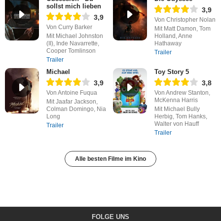
sollst mich lieben
3,9
3,9
Von Christopher Nolan
Von Curry Barker
Mit Matt Damon, Tom
Mit Michael Johnston
Holland, Anne
(II), Inde Navarrette,
Hathaway
Cooper Tomlinson
Trailer
Trailer
Michael
Toy Story 5
3,9
3,8
Von Antoine Fuqua
Von Andrew Stanton,
McKenna Harris
Mit Jaafar Jackson,
Colman Domingo, Nia
Mit Michael Bully
Long
Herbig, Tom Hanks,
Walter von Hauff
Trailer
Trailer
Alle besten Filme im Kino
FOLGE UNS