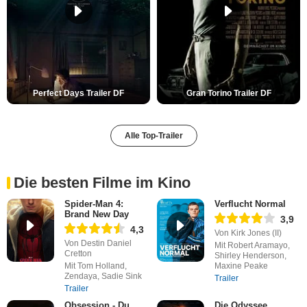
Perfect Days Trailer DF
Gran Torino Trailer DF
Alle Top-Trailer
Die besten Filme im Kino
Spider-Man 4:
Verflucht Normal
Brand New Day
3,9
4,3
Von Kirk Jones (II)
Von Destin Daniel
Mit Robert Aramayo,
Cretton
Shirley Henderson,
Mit Tom Holland,
Maxine Peake
Zendaya, Sadie Sink
Trailer
Trailer
Obsession - Du
Die Odyssee