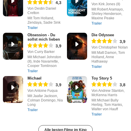
4,3
Von Kirk Jones (II)
Von Destin Daniel
Mit Robert Aramayo,
Cretton
Shirley Henderson,
Mit Tom Holland,
Maxine Peake
Zendaya, Sadie Sink
Trailer
Trailer
Obsession - Du
Die Odyssee
sollst mich lieben
3,9
3,9
Von Christopher Nolan
Von Curry Barker
Mit Matt Damon, Tom
Mit Michael Johnston
Holland, Anne
(II), Inde Navarrette,
Hathaway
Cooper Tomlinson
Trailer
Trailer
Michael
Toy Story 5
3,9
3,8
Von Antoine Fuqua
Von Andrew Stanton,
McKenna Harris
Mit Jaafar Jackson,
Colman Domingo, Nia
Mit Michael Bully
Long
Herbig, Tom Hanks,
Walter von Hauff
Trailer
Trailer
Alle besten Filme im Kino