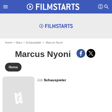
profil
menu
search
Home
Stars
Schauspieler
Marcus Nyoni
Marcus Nyoni
Home
Job
Schauspieler