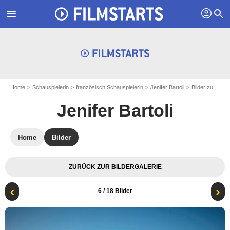
profil
menu
search
Home
Schauspielerin
französisch Schauspielerin
Jenifer Bartoli
Bilder zu Jenifer Bartoli
Jenifer Bartoli
Home
Bilder
ZURÜCK ZUR BILDERGALERIE
6
/ 18 Bilder