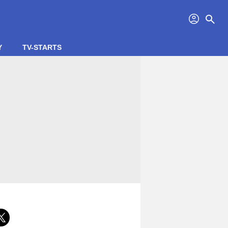
profil
search
Y
TV-STARTS