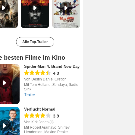
Alle Top-Trailer
e besten Filme im Kino
Spider-Man 4: Brand New Day
4,3
Von Destin Daniel Cretton
Mit Tom Holland, Zendaya, Sadie
Sink
Trailer
Verflucht Normal
3,9
Von Kirk Jones (II)
Mit Robert Aramayo, Shirley
Henderson, Maxine Peake