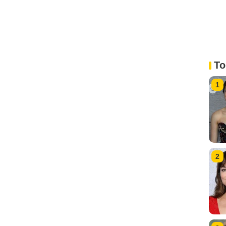
To
1
2