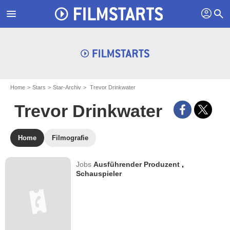
profil
menu
search
Home
Stars
Star-Archiv
Trevor Drinkwater
Trevor Drinkwater
Home
Filmografie
Jobs
Ausführender Produzent
,
Schauspieler