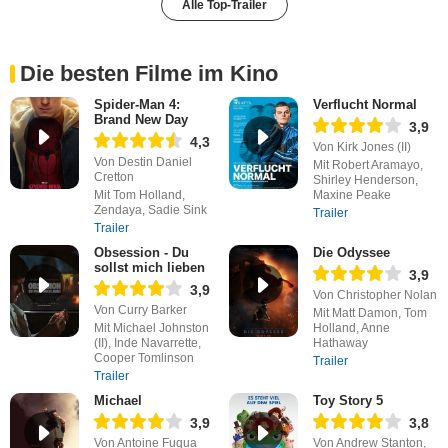
Alle Top-Trailer
Die besten Filme im Kino
Spider-Man 4:
Verflucht Normal
Brand New Day
3,9
4,3
Von Kirk Jones (II)
Von Destin Daniel
Mit Robert Aramayo,
Cretton
Shirley Henderson,
Mit Tom Holland,
Maxine Peake
Zendaya, Sadie Sink
Trailer
Trailer
Obsession - Du
Die Odyssee
sollst mich lieben
3,9
3,9
Von Christopher Nolan
Von Curry Barker
Mit Matt Damon, Tom
Mit Michael Johnston
Holland, Anne
(II), Inde Navarrette,
Hathaway
Cooper Tomlinson
Trailer
Trailer
Michael
Toy Story 5
3,9
3,8
Von Antoine Fuqua
Von Andrew Stanton,