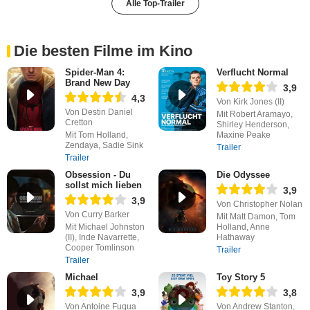
Alle Top-Trailer
Die besten Filme im Kino
Spider-Man 4:
Verflucht Normal
Brand New Day
3,9
4,3
Von Kirk Jones (II)
Von Destin Daniel
Mit Robert Aramayo,
Cretton
Shirley Henderson,
Mit Tom Holland,
Maxine Peake
Zendaya, Sadie Sink
Trailer
Trailer
Obsession - Du
Die Odyssee
sollst mich lieben
3,9
3,9
Von Christopher Nolan
Von Curry Barker
Mit Matt Damon, Tom
Mit Michael Johnston
Holland, Anne
(II), Inde Navarrette,
Hathaway
Cooper Tomlinson
Trailer
Trailer
Michael
Toy Story 5
3,9
3,8
Von Antoine Fuqua
Von Andrew Stanton,