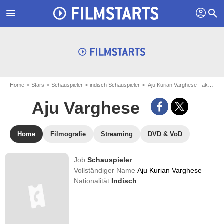
profil
menu
search
Home
Stars
Schauspieler
indisch Schauspieler
Aju Kurian Varghese - aka : Aju Varghese
Aju Varghese
Home
Filmografie
Streaming
DVD & VoD
Job
Schauspieler
Vollständiger Name
Aju Kurian Varghese
Nationalität
Indisch