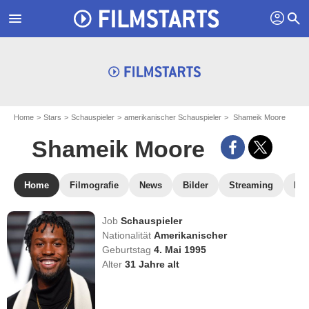
profil
menu
search
Home
Stars
Schauspieler
amerikanischer Schauspieler
Shameik Moore
Shameik Moore
Home
Filmografie
News
Bilder
Streaming
DV
Job
Schauspieler
Nationalität
Amerikanischer
Geburtstag
4. Mai 1995
Alter
31
Jahre alt