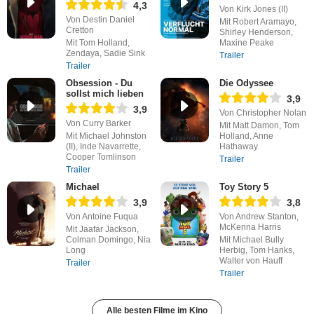
4,3
Von Kirk Jones (II)
Von Destin Daniel
Mit Robert Aramayo,
Cretton
Shirley Henderson,
Mit Tom Holland,
Maxine Peake
Zendaya, Sadie Sink
Trailer
Trailer
Obsession - Du
Die Odyssee
sollst mich lieben
3,9
3,9
Von Christopher Nolan
Von Curry Barker
Mit Matt Damon, Tom
Mit Michael Johnston
Holland, Anne
(II), Inde Navarrette,
Hathaway
Cooper Tomlinson
Trailer
Trailer
Michael
Toy Story 5
3,9
3,8
Von Antoine Fuqua
Von Andrew Stanton,
McKenna Harris
Mit Jaafar Jackson,
Colman Domingo, Nia
Mit Michael Bully
Long
Herbig, Tom Hanks,
Walter von Hauff
Trailer
Trailer
Alle besten Filme im Kino