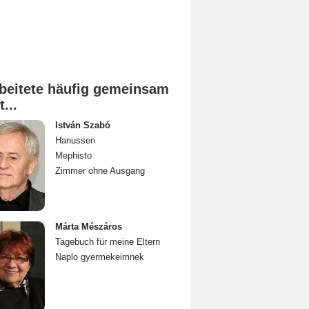
beitete häufig gemeinsam
t...
István Szabó
Hanussen
Mephisto
Zimmer ohne Ausgang
Márta Mészáros
Tagebuch für meine Eltern
Naplo gyermekeimnek