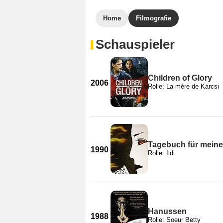
Home
Filmografie
Schauspieler
Children of Glory
2006
Rolle: La mère de Karcsi
Tagebuch für meine
1990
Rolle: Ildi
Hanussen
1988
Rolle: Soeur Betty