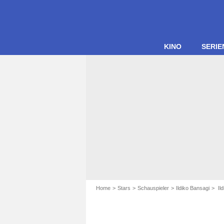
KINO
SERIE
Home
Stars
Schauspieler
Ildiko Bansagi
Ild