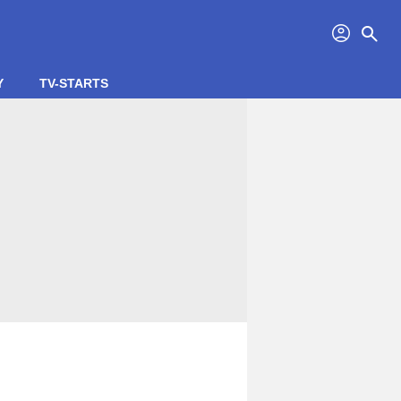
profil
search
Y
TV-STARTS