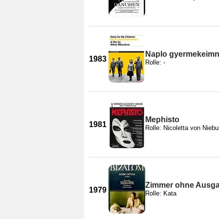
Naplo gyermekeim
1983
Rolle: -
Mephisto
1981
Rolle: Nicoletta von Niebu
Zimmer ohne Ausg
1979
Rolle: Kata