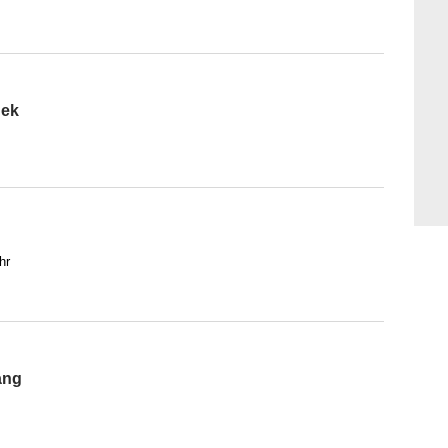
nek
hr
ang