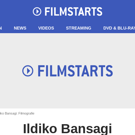
N
NEWS
VIDEOS
STREAMING
DVD & BLU-RA
iko Bansagi: Filmografie
Ildiko Bansagi