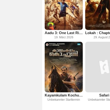
Aadu 3: One Last Ride - Part 1
19. März 2026
29. August 
Kayamkulam Kochunni
Safari
Unbekannter Starttermin
Unbekannter Sta