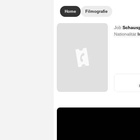
Home
Filmografie
Job
Schausp
Nationalität
I