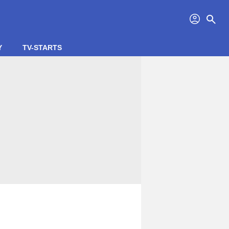
profil
search
Y
TV-STARTS