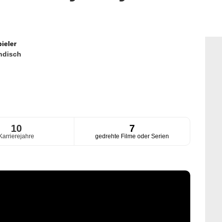
ieler
ndisch
10
7
Karrierejahre
gedrehte Filme oder Serien