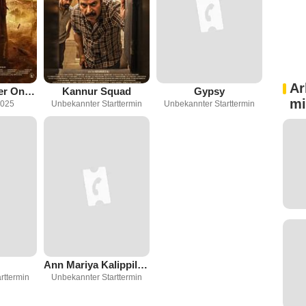
Ar
Lokah : Chapter One - Chandra
Kannur Squad
Gypsy
mi
2025
Unbekannter Starttermin
Unbekannter Starttermin
Ann Mariya Kalippilanu
rttermin
Unbekannter Starttermin