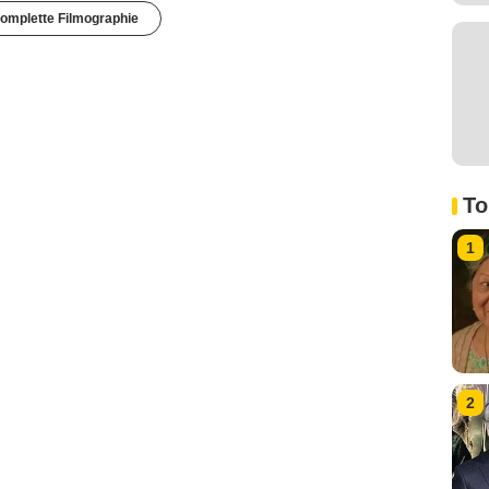
omplette Filmographie
To
1
2