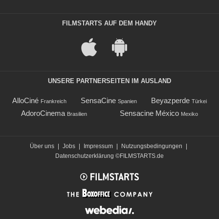
FILMSTARTS AUF DEM HANDY
UNSERE PARTNERSEITEN IM AUSLAND
AlloCiné
SensaCine
Beyazperde
Frankreich
Spanien
Türkei
AdoroCinema
Sensacine México
Brasilien
Mexiko
Über uns
|
Jobs
|
Impressum
|
Nutzungsbedingungen
|
Datenschutzerklärung
©FILMSTARTS.de