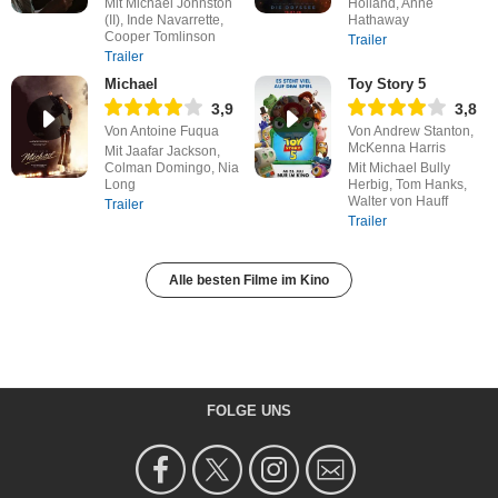
Mit Michael Johnston
Holland, Anne
(II), Inde Navarrette,
Hathaway
Cooper Tomlinson
Trailer
Trailer
Michael
Toy Story 5
3,9
3,8
Von Antoine Fuqua
Von Andrew Stanton,
McKenna Harris
Mit Jaafar Jackson,
Colman Domingo, Nia
Mit Michael Bully
Long
Herbig, Tom Hanks,
Walter von Hauff
Trailer
Trailer
Alle besten Filme im Kino
FOLGE UNS