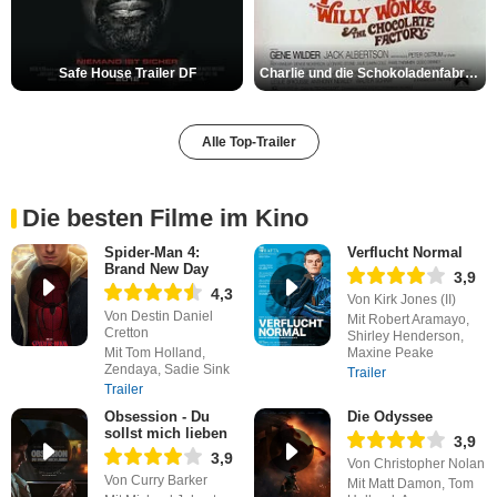
Safe House Trailer DF
Charlie und die Schokoladenfabrik Trailer OV
Alle Top-Trailer
Die besten Filme im Kino
Spider-Man 4:
Verflucht Normal
Brand New Day
3,9
4,3
Von Kirk Jones (II)
Von Destin Daniel
Mit Robert Aramayo,
Cretton
Shirley Henderson,
Mit Tom Holland,
Maxine Peake
Zendaya, Sadie Sink
Trailer
Trailer
Obsession - Du
Die Odyssee
sollst mich lieben
3,9
3,9
Von Christopher Nolan
Von Curry Barker
Mit Matt Damon, Tom