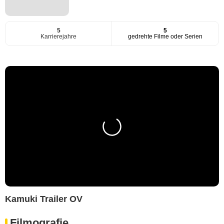
5
5
Karrierejahre
gedrehte Filme oder Serien
Kamuki Trailer OV
Filmografie