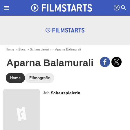
profil
menu
search
Home
Stars
Schauspielerin
Aparna Balamurali
Aparna Balamurali
Home
Filmografie
Job
Schauspielerin