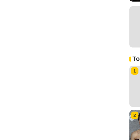
To
1
2