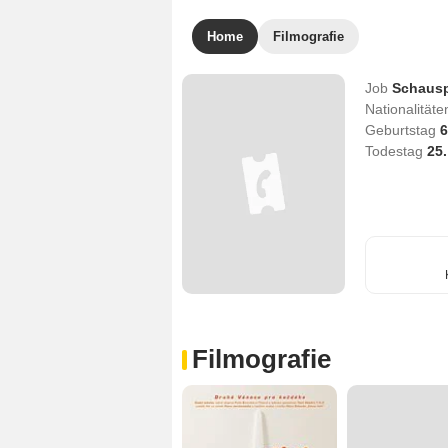
Home
Filmografie
Job
Schausp
Nationalität
Geburtstag
6
Todestag
25
Filmografie