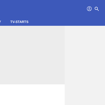
profil
search
Y
TV-STARTS