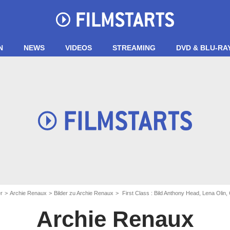
N
NEWS
VIDEOS
STREAMING
DVD & BLU-RA
r
Archie Renaux
Bilder zu Archie Renaux
First Class : Bild Anthony Head, Lena Olin
Archie Renaux