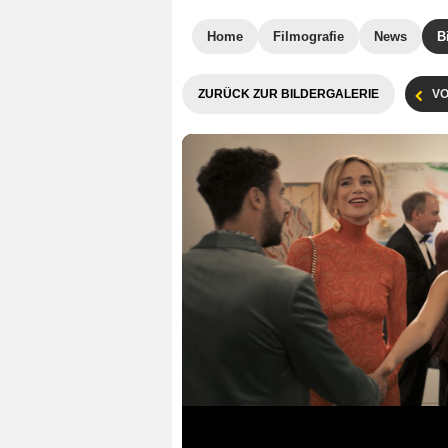
Home
Filmografie
News
B
ZURÜCK ZUR BILDERGALERIE
VO