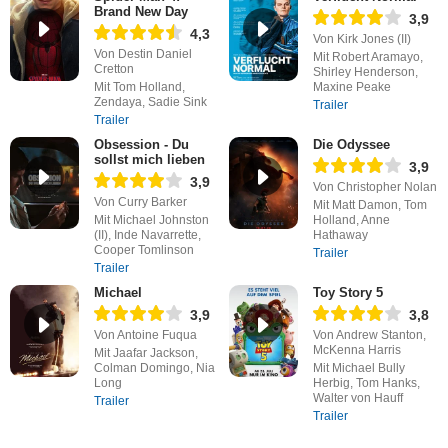
Brand New Day
3,9
4,3
Von Kirk Jones (II)
Von Destin Daniel
Mit Robert Aramayo,
Cretton
Shirley Henderson,
Mit Tom Holland,
Maxine Peake
Zendaya, Sadie Sink
Trailer
Trailer
Obsession - Du
Die Odyssee
sollst mich lieben
3,9
3,9
Von Christopher Nolan
Von Curry Barker
Mit Matt Damon, Tom
Mit Michael Johnston
Holland, Anne
(II), Inde Navarrette,
Hathaway
Cooper Tomlinson
Trailer
Trailer
Michael
Toy Story 5
3,9
3,8
Von Antoine Fuqua
Von Andrew Stanton,
McKenna Harris
Mit Jaafar Jackson,
Colman Domingo, Nia
Mit Michael Bully
Long
Herbig, Tom Hanks,
Walter von Hauff
Trailer
Trailer