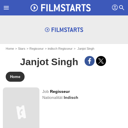
profil
menu
search
Home
Stars
Regisseur
indisch Regisseur
Janjot Singh
Janjot Singh
Home
Job
Regisseur
Nationalität
Indisch