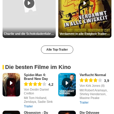
Charlie und die Schokoladenfabrik Trailer OV
Verdammt in alle Ewigkeit Trailer OV
Alle Top-Trailer
Die besten Filme im Kino
Spider-Man 4:
Verflucht Normal
Brand New Day
3,9
4,2
Von Kirk Jones (II)
Von Destin Daniel
Mit Robert Aramayo,
Cretton
Shirley Henderson,
Mit Tom Holland,
Maxine Peake
Zendaya, Sadie Sink
Trailer
Trailer
Obsession - Du
Die Odyssee