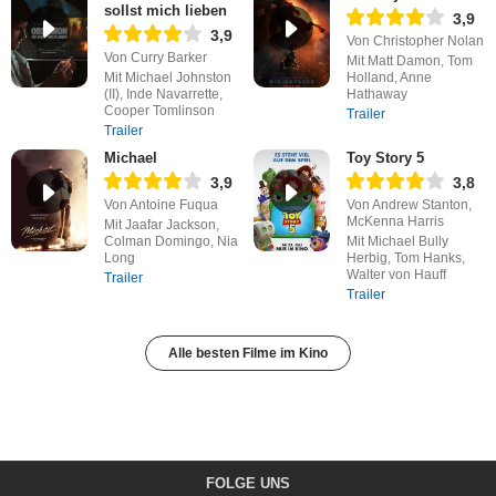
sollst mich lieben
3,9
3,9
Von Christopher Nolan
Von Curry Barker
Mit Matt Damon, Tom
Mit Michael Johnston
Holland, Anne
(II), Inde Navarrette,
Hathaway
Cooper Tomlinson
Trailer
Trailer
Michael
Toy Story 5
3,9
3,8
Von Antoine Fuqua
Von Andrew Stanton,
McKenna Harris
Mit Jaafar Jackson,
Colman Domingo, Nia
Mit Michael Bully
Long
Herbig, Tom Hanks,
Walter von Hauff
Trailer
Trailer
Alle besten Filme im Kino
FOLGE UNS