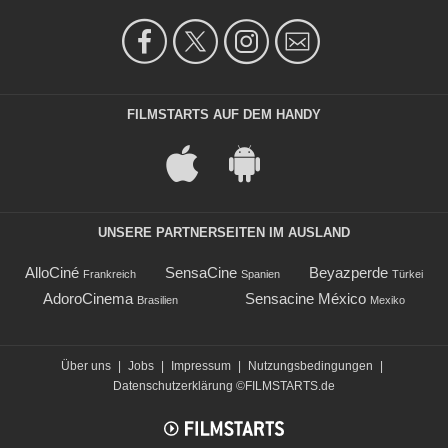
FILMSTARTS AUF DEM HANDY
UNSERE PARTNERSEITEN IM AUSLAND
AlloCiné
SensaCine
Beyazperde
Frankreich
Spanien
Türkei
AdoroCinema
Sensacine México
Brasilien
Mexiko
Über uns
|
Jobs
|
Impressum
|
Nutzungsbedingungen
|
Datenschutzerklärung
©FILMSTARTS.de