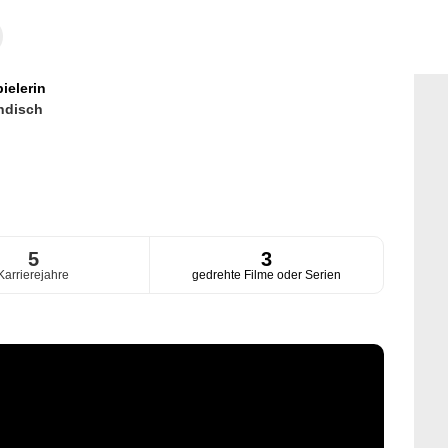
ielerin
ndisch
5
3
Karrierejahre
gedrehte Filme oder Serien