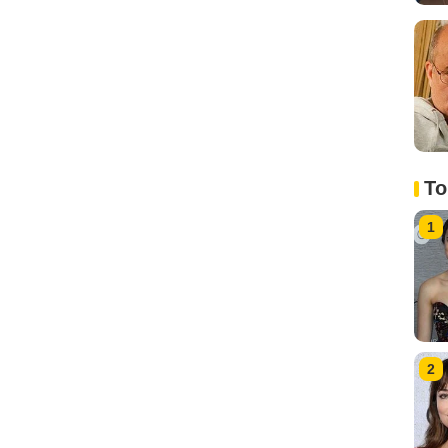
To
1
2