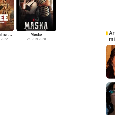
Ar
Khakee: The Bihar Chapter
Maska
mi
 2022
26. Juni 2020