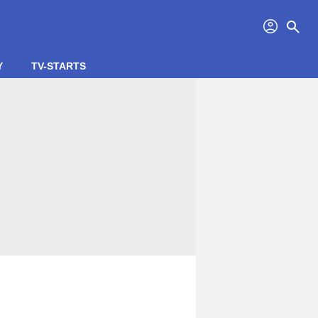
profil
search
Y
TV-STARTS