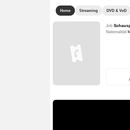
Home
Streaming
DVD & VoD
Job
Schausp
Nationalität
I