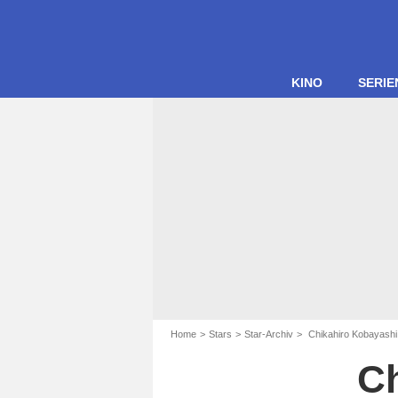
KINO
SERIE
Home
Stars
Star-Archiv
Chikahiro Kobayashi
Ch