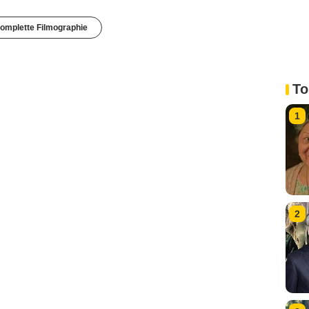
omplette Filmographie
To
1
2