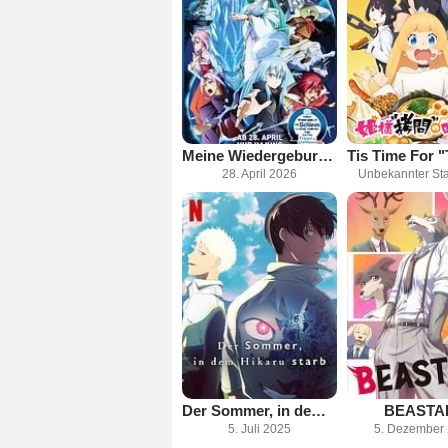
Meine Wiedergeburt als Schleim in einer anderen Welt - Der Film: Tränen des azurblauen Meers
28. April 2026
Unbekannter Sta
Der Sommer, in dem Hikaru starb
BEASTA
5. Juli 2025
5. Dezember