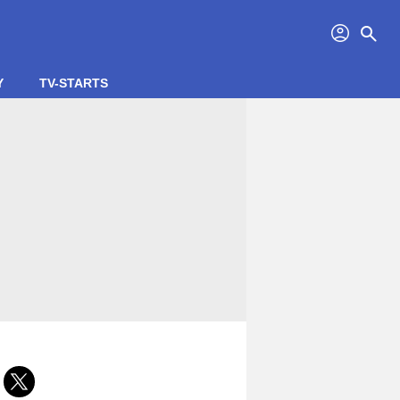
profil
search
Y
TV-STARTS