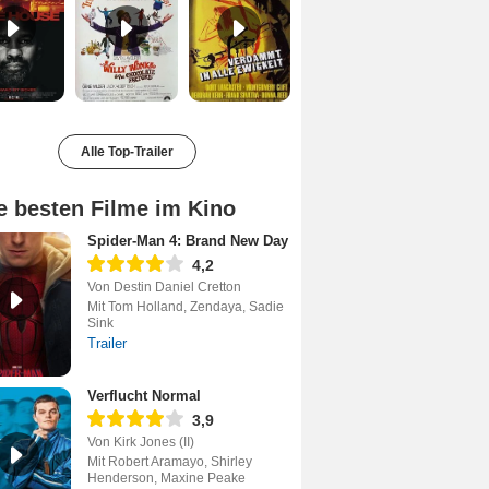
Alle Top-Trailer
e besten Filme im Kino
Spider-Man 4: Brand New Day
4,2
Von Destin Daniel Cretton
Mit Tom Holland, Zendaya, Sadie
Sink
Trailer
Verflucht Normal
3,9
Von Kirk Jones (II)
Mit Robert Aramayo, Shirley
Henderson, Maxine Peake