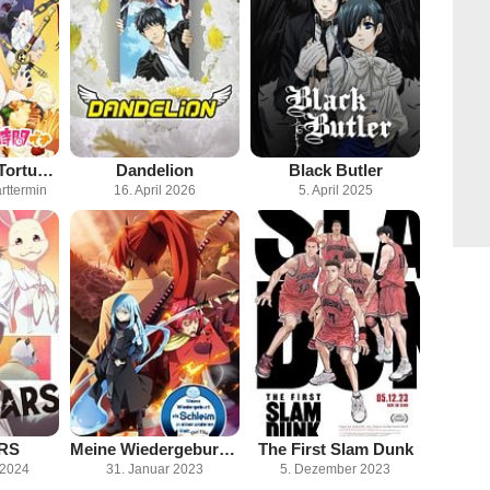
Tis Time For "Torture," Princess
Dandelion
Black Butler
rttermin
16. April 2026
5. April 2025
RS
Meine Wiedergeburt als Schleim in einer anderen Welt - Der Film: Feuerrote Bande
The First Slam Dunk
 2024
31. Januar 2023
5. Dezember 2023