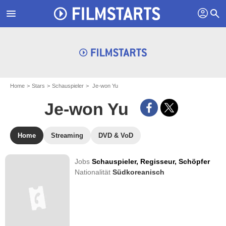
profil
menu
search
Home
Stars
Schauspieler
Je-won Yu
Je-won Yu
Home
Streaming
DVD & VoD
Jobs
Schauspieler,
Regisseur,
Schöpfer
Nationalität
Südkoreanisch