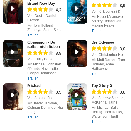
Brand New Day
3,9
4,2
Von Kirk Jones (II)
Von Destin Daniel
Mit Robert Aramayo,
Cretton
Shirley Henderson,
Mit Tom Holland,
Maxine Peake
Zendaya, Sadie Sink
Trailer
Trailer
Obsession - Du
Die Odyssee
sollst mich lieben
3,9
3,9
Von Christopher Nolan
Von Curry Barker
Mit Matt Damon, Tom
Mit Michael Johnston
Holland, Anne
(II), Inde Navarrette,
Hathaway
Cooper Tomlinson
Trailer
Trailer
Michael
Toy Story 5
3,9
3,8
Von Antoine Fuqua
Von Andrew Stanton,
McKenna Harris
Mit Jaafar Jackson,
Colman Domingo, Nia
Mit Michael Bully
Long
Herbig, Tom Hanks,
Walter von Hauff
Trailer
Trailer