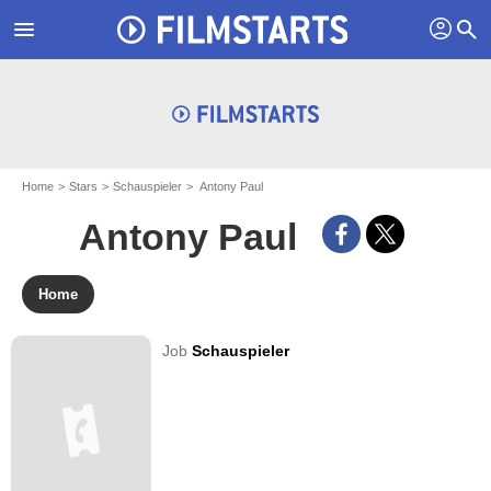
profil
menu
search
Home
Stars
Schauspieler
Antony Paul
Antony Paul
Home
Job
Schauspieler