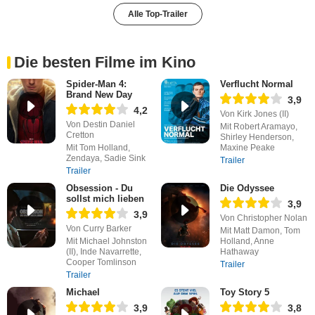
Alle Top-Trailer
Die besten Filme im Kino
Spider-Man 4:
Verflucht Normal
Brand New Day
3,9
4,2
Von Kirk Jones (II)
Von Destin Daniel
Mit Robert Aramayo,
Cretton
Shirley Henderson,
Mit Tom Holland,
Maxine Peake
Zendaya, Sadie Sink
Trailer
Trailer
Obsession - Du
Die Odyssee
sollst mich lieben
3,9
3,9
Von Christopher Nolan
Von Curry Barker
Mit Matt Damon, Tom
Mit Michael Johnston
Holland, Anne
(II), Inde Navarrette,
Hathaway
Cooper Tomlinson
Trailer
Trailer
Michael
Toy Story 5
3,9
3,8