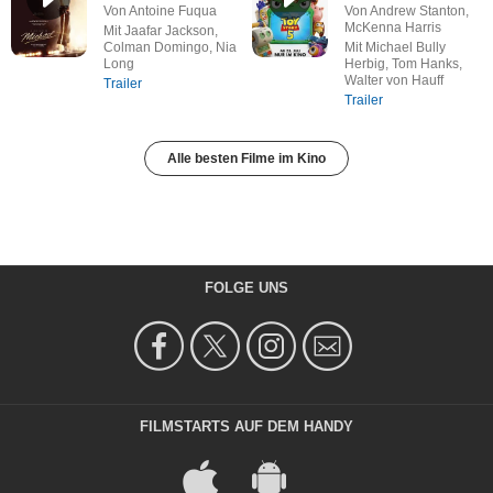
Von Antoine Fuqua
Von Andrew Stanton,
McKenna Harris
Mit Jaafar Jackson,
Colman Domingo, Nia
Mit Michael Bully
Long
Herbig, Tom Hanks,
Walter von Hauff
Trailer
Trailer
Alle besten Filme im Kino
FOLGE UNS
FILMSTARTS AUF DEM HANDY